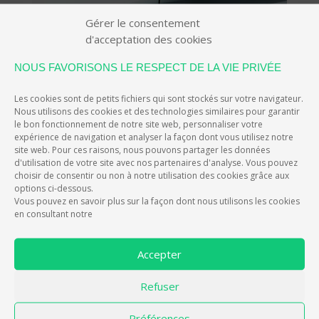
Gérer le consentement
d'acceptation des cookies
NOUS FAVORISONS LE RESPECT DE LA VIE PRIVÉE
Les cookies sont de petits fichiers qui sont stockés sur votre navigateur.
Nous utilisons des cookies et des technologies similaires pour garantir
le bon fonctionnement de notre site web, personnaliser votre
expérience de navigation et analyser la façon dont vous utilisez notre
site web. Pour ces raisons, nous pouvons partager les données
d'utilisation de votre site avec nos partenaires d'analyse. Vous pouvez
choisir de consentir ou non à notre utilisation des cookies grâce aux
EIVERTIP N°79 : VOITURE ÉLECTRIQUE ?
options ci-dessous.
COMMENT ENTRETENIR SA BATTERIE ?
Vous pouvez en savoir plus sur la façon dont nous utilisons les cookies
par
Christophe
|
Jan 7, 2021
|
Entretien voiture
,
Les
en consultant notre
astuces de conduite
Accepter
L’adoption de plus en plus rapide de la technologie
électrique apporte de nouveaux avantages pour les
Refuser
conducteurs et pour la planète : une énergie moins
chère mais aussi parfois moins polluante (ça dépend
Préférences