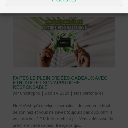
des centrales,...
FAITES LE PLEIN D’IDÉES CADEAUX AVEC
ETHI’KDO ET SON APPROCHE
RESPONSABLE
par
Christophe
|
Déc 14, 2020
|
Nos partenaires
Noël n’est qu’à quelques semaines de pointer le bout
de son nez et vous ne savez toujours pas quoi offrir à
vos proches ? Ethi’Kdo tombe à pic. Venez découvrir la
première carte cadeau française qui...