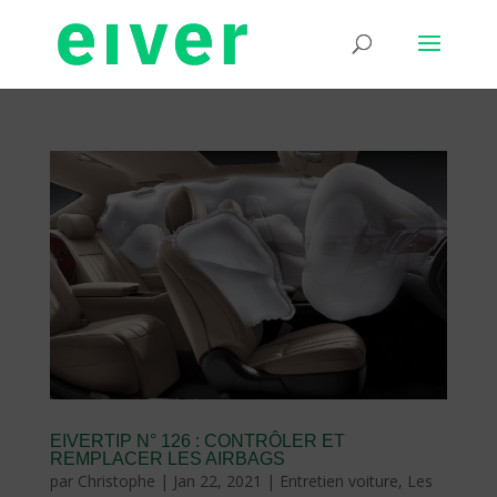
EIVERTIP N° 126 : CONTRÔLER ET
REMPLACER LES AIRBAGS
par
Christophe
|
Jan 22, 2021
|
Entretien voiture
,
Les