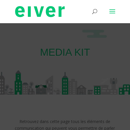
MEDIA KIT
Retrouvez dans cette page tous les éléments de
communication qui peuvent vous permettre de parler