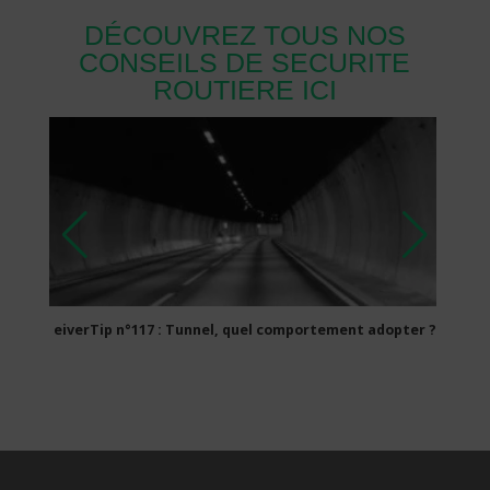
DÉCOUVREZ TOUS NOS
CONSEILS DE SECURITE
ROUTIERE ICI
sion
eiverTip n°117 : Tunnel, quel comportement adopter ?
eive