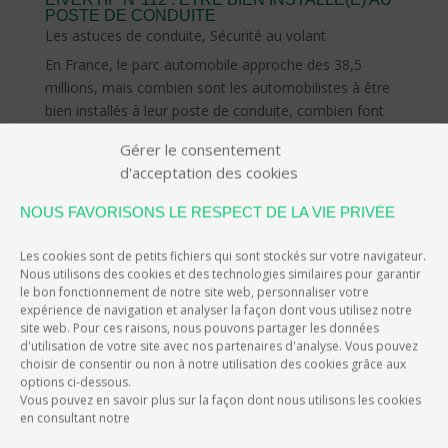
POSTE DE CONDUITE
Les astuces de conduite
,
Sécurité au volant
En France, le parc automobile approche des 38,5
millions, mais combien sont les automobilistes à être
bien installés à leur poste de conduite, combien font
attention à leur posture au volant ? Pour les trajets
Gérer le consentement
quotidiens ou lors d’un départ en vacances, le dos
d'acceptation des cookies
peut...
lire plus
NOUS FAVORISONS LE RESPECT DE LA VIE PRIVÉE
Les cookies sont de petits fichiers qui sont stockés sur votre navigateur.
Nous utilisons des cookies et des technologies similaires pour garantir
le bon fonctionnement de notre site web, personnaliser votre
expérience de navigation et analyser la façon dont vous utilisez notre
site web. Pour ces raisons, nous pouvons partager les données
d'utilisation de votre site avec nos partenaires d'analyse. Vous pouvez
choisir de consentir ou non à notre utilisation des cookies grâce aux
options ci-dessous.
Vous pouvez en savoir plus sur la façon dont nous utilisons les cookies
en consultant notre