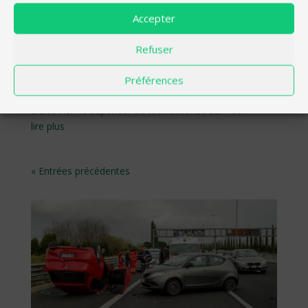
EIVERTIP N°109 : L’ALCOOL AU VOLANT
Accepter
Les astuces de conduite
,
Sécurité au volant
L’incontournable « Boire ou conduire, il faut choisir »
Refuser
tout le monde le connaît et pourtant, l’alcool au volant
est encore l’une des premières causes de mortalité sur
Préférences
les routes. Le nombre d'automobilistes ayant un taux
d'alcoolémie supérieur au taux autorisé sur nos...
lire plus
« Entrées précédentes