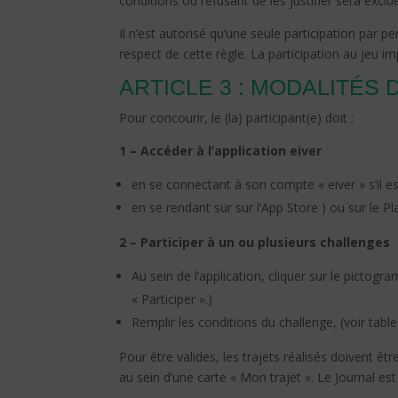
conditions ou refusant de les justifier sera exclu
Il n’est autorisé qu’une seule participation par
respect de cette règle. La participation au jeu i
ARTICLE 3 : MODALITÉS
Pour concourir, le (la) participant(e) doit :
1 – Accéder à l’application eiver
en se connectant à son compte « eiver » s’il e
en se rendant sur sur l’App Store )
ou sur le Pl
2 – Participer à un ou plusieurs challenges
Au sein de l’application, cliquer sur le pictogra
« Participer ».)
Remplir les conditions du challenge, (voir tab
Pour être valides, les trajets réalisés doivent être
au sein d’une carte « Mon trajet ». Le Journal es