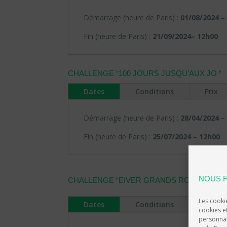
Démarrage (heure de Paris) :
01/08/2024
–
Fin (heure de Paris) :
21/09/2024
– 12h00
CHALLENGE “100 JOURS JUSQU’AUX JO
“
Dates
Conditions
Prix
Démarrage (heure de Paris) :
28/04/2024
–
Fin (heure de Paris) :
25/07/2024
– 12h00
NOUS F
CHALLENGE “EIVER GRANDS ROULEURS
“
Les cookie
Dates
Conditions
Prix
cookies e
personnali