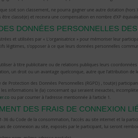
l que soit son classement, ne pourra gagner une autre dotation (hors 
a pas être classé(e) et recevra une compensation en nombre d’XP équivale
ON DES DONNÉES PERSONNELLES DES
trées et utilisées par « L’organisatrice » pour mémoriser leur particip
tifs légitimes, s’opposer à ce que leurs données personnelles commun
utiliser à titre publicitaire ou de relations publiques leurs coordonn
tion, un droit ou un avantage quelconque, autre que l’attribution de l
Protection des Données Personnelles (RGPD) , tout(e) participant(e) 
, les informations le (la) concernant qui seraient inexactes, incompl
er.co
ou par courrier à l’adresse mentionnée à l’article 1.
MENT DES FRAIS DE CONNEXION LI
1-36 du Code de la consommation, l’accès au site internet et la partic
frais de connexion au site, exposés par le participant, lui seront remb
 (même nom, même adresse postale)