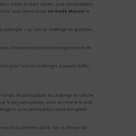
lication active et étant valides, sont comptabilisés.
nscrit, vous devez rester
en mode Manuel
et
.
s participer » au sein du challenge en question.
lication, notamment pour tout enregistrement de
isés pour tous les challenges auxquels il(elle)
 temps de participation au challenge et l’affiche
 le (la) participant(e). eiver se réserve le droit
lenge le ou la participant(e) ayant enregistré
remporte la première place. Sur ce principe de