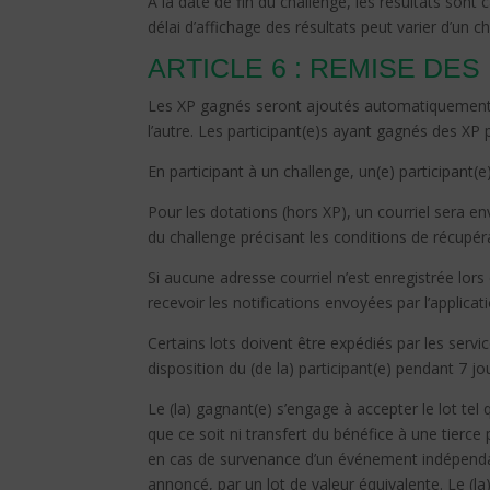
À la date de fin du challenge, les résultats sont
délai d’affichage des résultats peut varier d’un ch
ARTICLE 6 : REMISE DES
Les XP gagnés seront ajoutés automatiquement au 
l’autre. Les participant(e)s ayant gagnés des XP
En participant à un challenge, un(e) participant(
Pour les dotations (hors XP), un courriel sera env
du challenge précisant les conditions de récupér
Si aucune adresse courriel n’est enregistrée lors 
recevoir les notifications envoyées par l’applicat
Certains lots doivent être expédiés par les serv
disposition du (de la) participant(e) pendant 7 jo
Le (la) gagnant(e) s’engage à accepter le lot t
que ce soit ni transfert du bénéfice à une tierc
en cas de survenance d’un événement indépendant
annoncé, par un lot de valeur équivalente. Le (