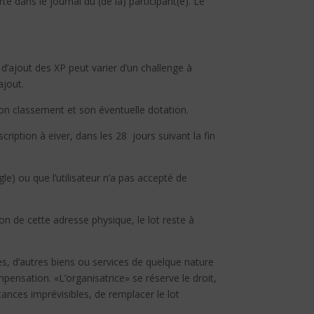
e dans le journal du (de la) participant(e). Le
d’ajout des XP peut varier d’un challenge à
ajout.
 son classement et son éventuelle dotation.
scription à eiver, dans les 28 jours suivant la fin
gle) ou que l’utilisateur n’a pas accepté de
on de cette adresse physique, le lot reste à
s, d’autres biens ou services de quelque nature
pensation. «L’organisatrice» se réserve le droit,
nces imprévisibles, de remplacer le lot