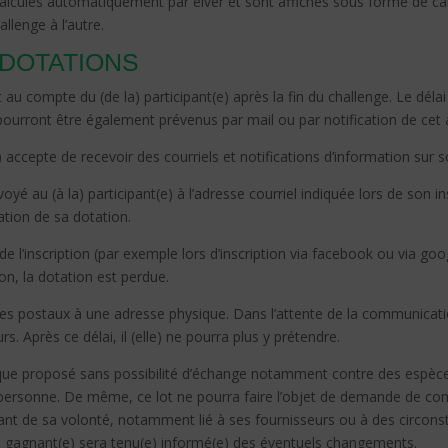
 calculés automatiquement par eiver et sont affichés sous forme de cart
allenge à l’autre.
 DOTATIONS
compte du (de la) participant(e) après la fin du challenge. Le délai 
 pourront être également prévenus par mail ou par notification de cet 
e) accepte de recevoir des courriels et notifications d’information sur
oyé au (à la) participant(e) à l’adresse courriel indiquée lors de son in
ation de sa dotation.
de l’inscription (par exemple lors d’inscription via facebook ou via goo
ion, la dotation est perdue.
ices postaux à une adresse physique. Dans l’attente de la communicati
urs.
Après ce délai, il (elle) ne pourra plus y prétendre.
el que proposé sans possibilité d’échange notamment contre des espèce
e personne. De même, ce lot ne pourra faire l’objet de demande de com
 de sa volonté, notamment lié à ses fournisseurs ou à des circonsta
la) gagnant(e) sera tenu(e) informé(e) des éventuels changements.