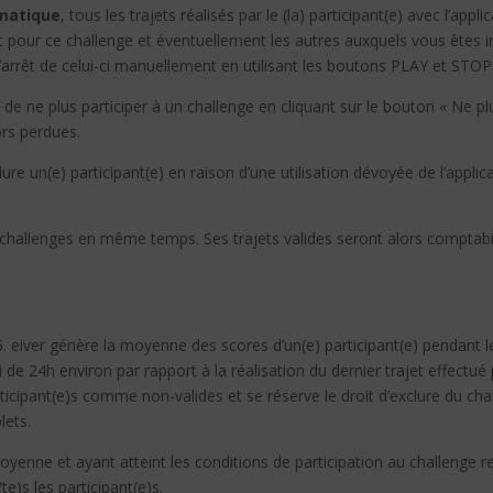
matique
, tous les trajets réalisés par le (la) participant(e) avec l’app
nt pour ce challenge et éventuellement les autres auxquels vous êtes i
l’arrêt de celui-ci manuellement en utilisant les boutons PLAY et STOP
de ne plus participer à un challenge en cliquant sur le bouton « Ne plu
ors perdues.
ure un(e) participant(e) en raison d’une utilisation dévoyée de l’app
urs challenges en même temps. Ses trajets valides seront alors comptabil
. eiver génère la moyenne des scores d’un(e) participant(e) pendant le
e 24h environ par rapport à la réalisation du dernier trajet effectué par
rticipant(e)s comme non-valides et se réserve le droit d’exclure du chal
lets.
moyenne et ayant atteint les conditions de participation au challenge 
e)s les participant(e)s.