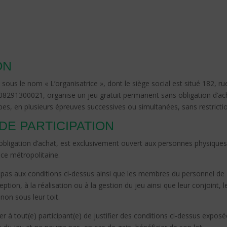
ON
us le nom « L’organisatrice », dont le siège social est situé 182, r
291300021, organise un jeu gratuit permanent sans obligation d’achat
s, en plusieurs épreuves successives ou simultanées, sans restriction
 DE PARTICIPATION
ns obligation d’achat, est exclusivement ouvert aux personnes physiqu
nce métropolitaine.
pas aux conditions ci-dessus ainsi que les membres du personnel de «
ption, à la réalisation ou à la gestion du jeu ainsi que leur conjoint,
non sous leur toit.
der à tout(e) participant(e) de justifier des conditions ci-dessus exp