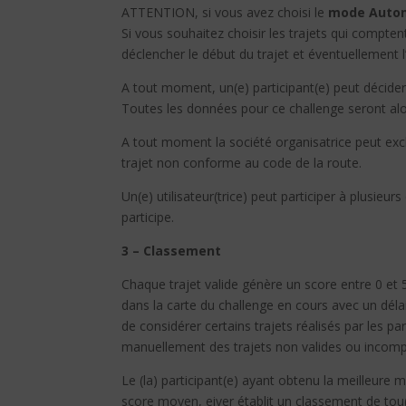
ATTENTION, si vous avez choisi le
mode Auto
Si vous souhaitez choisir les trajets qui compte
déclencher le début du trajet et éventuellement 
A tout moment, un(e) participant(e) peut décider 
Toutes les données pour ce challenge seront al
A tout moment la société organisatrice peut excl
trajet non conforme au code de la route.
Un(e) utilisateur(trice) peut participer à plusie
participe.
3 – Classement
Chaque trajet valide génère un score entre 0 et 5
dans la carte du challenge en cours avec un délai d
de considérer certains trajets réalisés par les pa
manuellement des trajets non valides ou incomp
Le (la) participant(e) ayant obtenu la meilleure 
score moyen, eiver établit un classement de tou(t