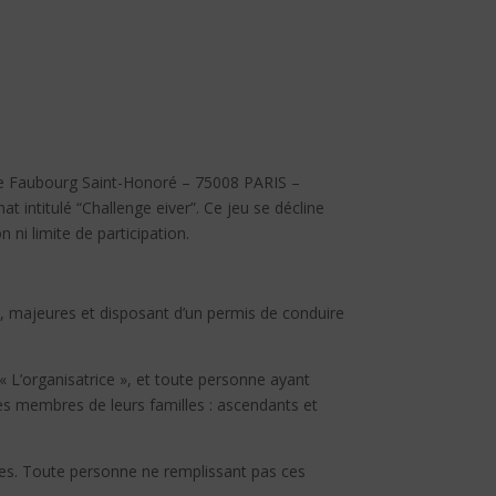
ue
Faubourg Saint-Honoré
– 75008 PARIS –
 intitulé “Challenge eiver”
. Ce jeu se décline
 ni limite de participation.
es, majeures et disposant d’un permis de conduire
 L’organisatrice », et toute personne ayant
 les membres de leurs familles : ascendants et
osées. Toute personne ne remplissant pas ces