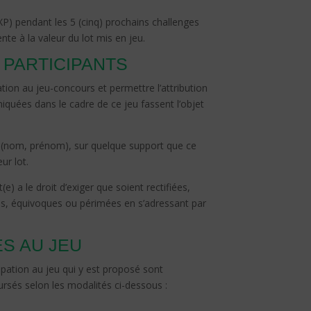
XP) pendant les 5 (cinq) prochains challenges
nte à la valeur du lot mis en jeu.
 PARTICIPANTS
ation au jeu-concours et permettre l’attribution
iquées dans le cadre de ce jeu fassent l’objet
ées (nom, prénom), sur quelque support que ce
eur lot.
a le droit d’exiger que soient rectifiées,
ètes, équivoques ou périmées en s’adressant par
ÉS AU JEU
ipation au jeu qui y est proposé sont
oursés selon les modalités ci-dessous :