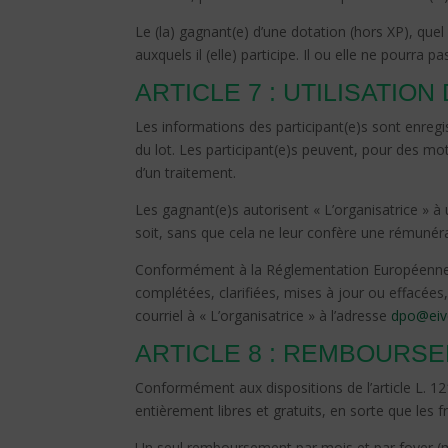
Le (la) gagnant(e) d’une dotation (hors XP), que
auxquels il (elle) participe. Il ou elle ne pourr
ARTICLE 7 : UTILISATI
Les informations des participant(e)s sont enregis
du lot. Les participant(e)s peuvent, pour des mo
d’un traitement.
Les gagnant(e)s autorisent « L’organisatrice » à 
soit, sans que cela ne leur confère une rémunéra
Conformément à la Réglementation Européenne de 
complétées, clarifiées, mises à jour ou effacées
courriel à « L’organisatrice » à l’adresse
dpo@eiv
ARTICLE 8 : REMBOURSE
Conformément aux dispositions de l’article L. 12
entièrement libres et gratuits, en sorte que les 
Un seul remboursement par mois et par foyer