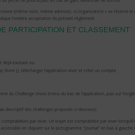
e du jeu et ne pourra pas, en cas de gain, bénéficier de son lot.
 personne (même nom, même adresse). «L’organisatrice » se réserve le d
mplique l’entière acceptation du présent règlement.
 DE PARTICIPATION ET CLASSEMENT
st déjà existant
ou
ay Store (
), télécharger l’application eiver et créer un compte.
mme du Challenge choisi (menu du bas de l’application, puis sur l’onglet 
leau descriptif des challenges proposés ci-dessous)
 comptabilisés par eiver. Un trajet est comptabilisé par eiver lorsqu’il e
t accessible en cliquant sur le pictogramme “Journal” en bas à gauche d