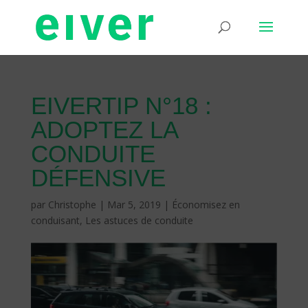
EIVERTIP N°18 :
ADOPTEZ LA
CONDUITE
DÉFENSIVE
par
Christophe
|
Mar 5, 2019
|
Économisez en
conduisant
,
Les astuces de conduite