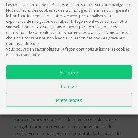
Les cookies sont de petits fichiers qui sont stockés sur votre navigateur.
Nous utilisons des cookies et des technologies similaires pour garantir
le bon fonctionnement de notre site web, personnaliser votre
expérience de navigation et analyser la façon dont vous utilisez notre
site web. Pour ces raisons, nous pouvons partager les données
d'utilisation de votre site avec nos partenaires d'analyse. Vous pouvez
F
T
E
choisir de consentir ou non à notre utilisation des cookies grâce aux
a
w
m
options ci-dessous.
Vous pouvez en savoir plus sur la façon dont nous utilisons les cookies
c
i
a
en consultant notre
e
t
i
EIVER, L'APP QUI RÉCOMPENSE LES
b
t
l
CONDUCTEURS
Accepter
o
e
o
r
Refuser
eiver améliore votre expérience de conduite et
k
récompense vos efforts avec des points d’expérience
Préférences
et des crédits convertibles en réductions et avantages
exclusifs.
eiver valorise chaque bonne action sur la
route, ce qui vous permet de mieux contrôler votre
budget
, d'améliorer votre sécurité au volant et de
réduire votre impact environnemental.
Participez à des