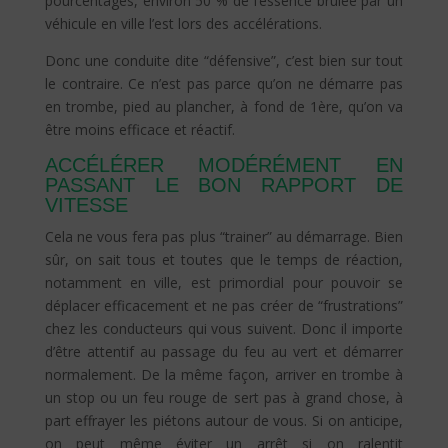
pourcentages, environ 50 % de l’essence brûlée par un
véhicule en ville l’est lors des accélérations.
Donc une conduite dite “défensive”, c’est bien sur tout
le contraire. Ce n’est pas parce qu’on ne démarre pas
en trombe, pied au plancher, à fond de 1ère, qu’on va
être moins efficace et réactif.
ACCÉLÉRER MODÉRÉMENT EN
PASSANT LE BON RAPPORT DE
VITESSE
Cela ne vous fera pas plus “trainer” au démarrage. Bien
sûr, on sait tous et toutes que le temps de réaction,
notamment en ville, est primordial pour pouvoir se
déplacer efficacement et ne pas créer de “frustrations”
chez les conducteurs qui vous suivent. Donc il importe
d’être attentif au passage du feu au vert et démarrer
normalement. De la même façon, arriver en trombe à
un stop ou un feu rouge de sert pas à grand chose, à
part effrayer les piétons autour de vous. Si on anticipe,
on peut même éviter un arrêt si on ralentit