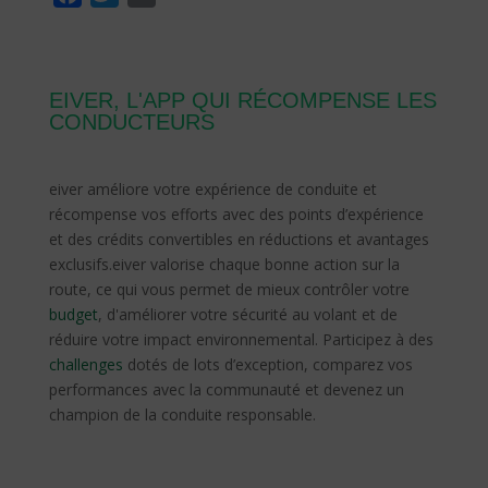
a
w
m
c
i
a
e
t
i
EIVER, L'APP QUI RÉCOMPENSE LES
b
t
l
CONDUCTEURS
o
e
o
r
eiver améliore votre expérience de conduite et
k
récompense vos efforts avec des points d’expérience
et des crédits convertibles en réductions et avantages
exclusifs.
eiver valorise chaque bonne action sur la
route, ce qui vous permet de mieux contrôler votre
budget
, d'améliorer votre sécurité au volant et de
réduire votre impact environnemental.
Participez à des
challenges
dotés de lots d’exception, comparez vos
performances avec la communauté et devenez un
champion de la conduite responsable.