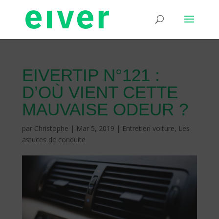
EIVERTIP N°121 :
D’OÙ VIENT CETTE
MAUVAISE ODEUR ?
par
Christophe
|
Mar 5, 2019
|
Entretien voiture
,
Les
astuces de conduite