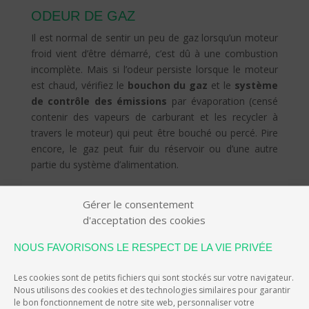
ODEUR DE GAZ
Il est normal de sentir un peu de gaz lorsqu’un moteur
froid vient d’être démarré, c’est dû à une combustion
incomplète. Mais si l’odeur persiste lorsque le moteur
est chaud, vérifiez le
bouchon du gaz
et le
système
de contrôle des émissions
par évaporation (censé
contenir des vapeurs de carburant et les recycler à
travers le moteur) qui peut être bouché ou percé. Pire
encore, le gaz peut fuir du réservoir ou d’une autre
partie du système d’alimentation.
Chaque odeur a donc sa propre signification. Ne
Gérer le consentement
prenez pas le risque de jouer les mécaniciens si vous
d'acceptation des cookies
ne connaissez pas bien les voitures. Amener votre
voiture chez le garagiste en cas d’odeur persistante est
NOUS FAVORISONS LE RESPECT DE LA VIE PRIVÉE
sans doute la meilleure option !
Les cookies sont de petits fichiers qui sont stockés sur votre navigateur.
Bonne route avec eiver
Nous utilisons des cookies et des technologies similaires pour garantir
le bon fonctionnement de notre site web, personnaliser votre