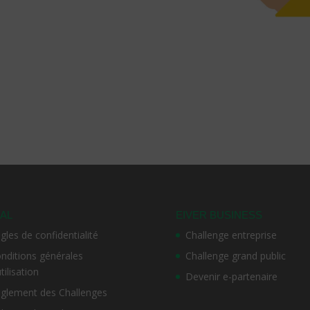
AL
EIVER BUSINESS
gles de confidentialité
Challenge entreprise
nditions générales
Challenge grand public
utilisation
Devenir e-partenaire
glement des Challenges