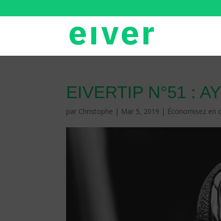
EIVERTIP N°51 : 
par
Christophe
|
Mar 5, 2019
|
Économisez en 