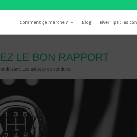
Comment ça marche ?
Blog
eiverTips : les con
AYEZ LE BON RAPPORT
conduisant
,
Les astuces de conduite