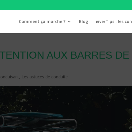
Comment ça marche ?
Blog
eiverTips : les con
ATTENTION AUX BARRES DE
conduisant
,
Les astuces de conduite