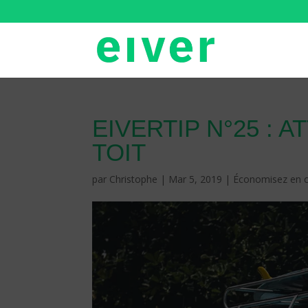
EIVERTIP N°25 : 
TOIT
par
Christophe
|
Mar 5, 2019
|
Économisez en 