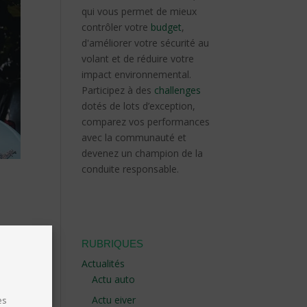
qui vous permet de mieux
contrôler votre
budget
,
d'améliorer votre sécurité au
volant et de réduire votre
impact environnemental.
Participez à des
challenges
dotés de lots d’exception,
comparez vos performances
avec la communauté et
devenez un champion de la
conduite responsable.
ture.
RUBRIQUES
ssage
Actualités
Actu auto
forte
Actu eiver
es