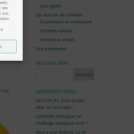
 web,
Actu green
 site
 dans
c nos
Les astuces de conduite
rajet
ookies
Économisez en conduisant
 vous
ière,
re
Entretien voiture
verez
Sécurité au volant
s
Nos partenaires
RECHERCHER
DERNIÈRES NEWS
l’AUTOPLAY, pour ne plus
rater un seul trajet !
Comment débloquer un
challenge entreprise eiver ?
Mise à jour Android 4.2.41 :