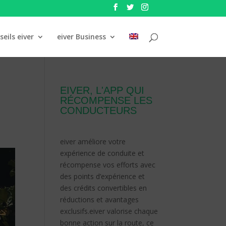
seils eiver
eiver Business
EIVER, L'APP QUI
RÉCOMPENSE LES
CONDUCTEURS
eiver améliore votre
expérience de conduite et
récompense vos efforts avec
des points d’expérience et
des crédits convertibles en
réductions et avantages
exclusifs.
eiver valorise chaque
bonne action sur la route, ce