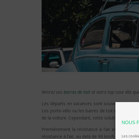
Retirez vos
barres de toit
et votre top case dès que
Les départs en vacances sont souvent accompagn
Les porte-vélo ou les barres de toit et le top 
de la voiture. Cependant, cette solution n’est p
NOUS F
Premièrement la résistance à l’air est augment
Les cookie
résistance à l’air, au delà de 90 km/h notamme