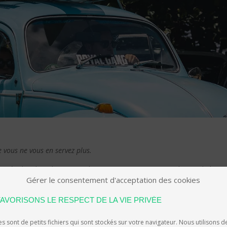
 vous ne vous en servez plus.
és de « kits d’extension bagages » notamment sur le toit de la voi
Gérer le consentement d'acceptation des cookies
case constituent un moyen simple et pratique pour compléter le rempli
as idéale pour optimiser la consommation.
AVORISONS LE RESPECT DE LA VIE PRIVÉE
ée et l’aérodynamique du véhicule est quasiment annulée. Une plus 
s sont de petits fichiers qui sont stockés sur votre navigateur. Nous utilisons d
nt, augmente fortement la consommation de carburant.