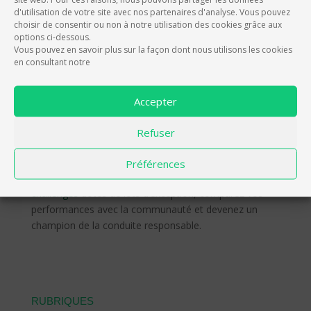
e
t
i
d'utilisation de votre site avec nos partenaires d'analyse. Vous pouvez
EIVER, L'APP QUI RÉCOMPENSE LES
choisir de consentir ou non à notre utilisation des cookies grâce aux
b
t
l
options ci-dessous.
CONDUCTEURS
o
e
Vous pouvez en savoir plus sur la façon dont nous utilisons les cookies
en consultant notre
o
r
eiver améliore votre expérience de conduite et
k
récompense vos efforts avec des points d’expérience
Accepter
et des crédits convertibles en réductions et avantages
exclusifs.
eiver valorise chaque bonne action sur la
Refuser
route, ce qui vous permet de mieux contrôler votre
budget
, d'améliorer votre sécurité au volant et de
Préférences
réduire votre impact environnemental.
Participez à des
challenges
dotés de lots d’exception, comparez vos
performances avec la communauté et devenez un
champion de la conduite responsable.
RUBRIQUES