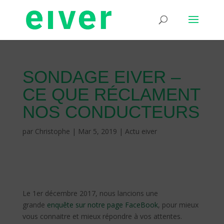
SONDAGE EIVER –
CE QUE RÉCLAMENT
NOS CONDUCTEURS
par
Christophe
|
Mar 5, 2019
|
Actu eiver
Le 1er décembre 2017, nous lancions une
grande
enquête sur notre page FaceBook
, pour mieux
vous connaitre et mieux répondre à vos attentes.