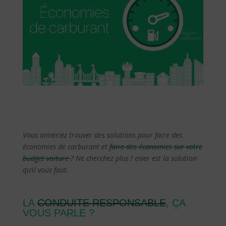
Vous aimeriez trouver des solutions pour faire des
économies de carburant et
faire des économies sur votre
budget voiture
? Ne cherchez plus ! eiver est la solution
qu’il vous faut.
LA
CONDUITE RESPONSABLE
, ÇA
VOUS PARLE ?