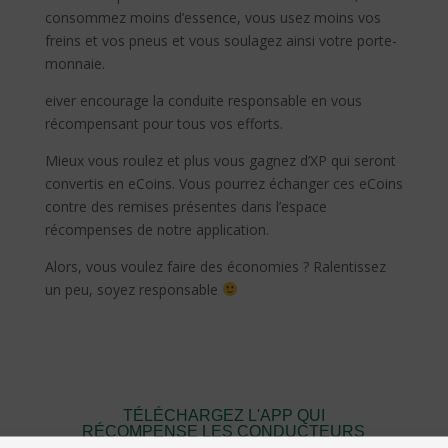
consommez moins d’essence, vous usez moins vos
freins et vos pneus et vous soulagez ainsi votre porte-
monnaie.
eiver encourage la conduite responsable en vous
récompensant pour tous vos efforts.
Mieux vous roulez et plus vous gagnez d’XP qui seront
convertis en eCoins. Vous pourrez échanger ces eCoins
contre des remises présentes dans l’espace
récompenses de notre application.
Alors, vous voulez faire des économies ? Ralentissez
un peu, soyez responsable
TÉLÉCHARGEZ L'APP QUI
RÉCOMPENSE LES CONDUCTEURS