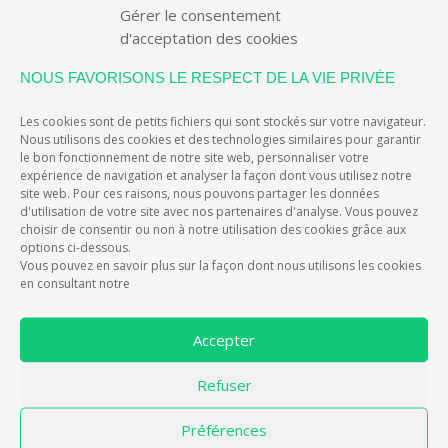
Gérer le consentement
d'acceptation des cookies
NOUS FAVORISONS LE RESPECT DE LA VIE PRIVÉE
Les cookies sont de petits fichiers qui sont stockés sur votre navigateur.
Nous utilisons des cookies et des technologies similaires pour garantir
le bon fonctionnement de notre site web, personnaliser votre
expérience de navigation et analyser la façon dont vous utilisez notre
site web. Pour ces raisons, nous pouvons partager les données
d'utilisation de votre site avec nos partenaires d'analyse. Vous pouvez
choisir de consentir ou non à notre utilisation des cookies grâce aux
options ci-dessous.
Vous pouvez en savoir plus sur la façon dont nous utilisons les cookies
en consultant notre
F
T
E
Accepter
a
w
m
c
i
a
Refuser
e
t
i
EIVER, L'APP QUI RÉCOMPENSE LES
Préférences
b
t
l
CONDUCTEURS