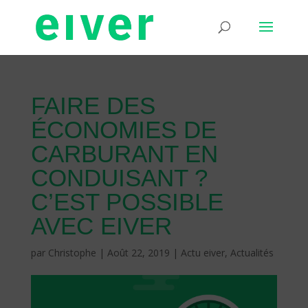
FAIRE DES
ÉCONOMIES DE
CARBURANT EN
CONDUISANT ?
C’EST POSSIBLE
AVEC EIVER
par
Christophe
|
Août 22, 2019
|
Actu eiver
,
Actualités